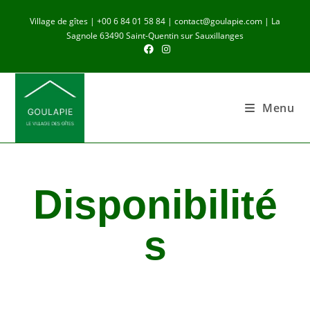
Village de gîtes | +00 6 84 01 58 84 | contact@goulapie.com | La
Sagnole 63490 Saint-Quentin sur Sauxillanges
Menu
Disponibilité
s