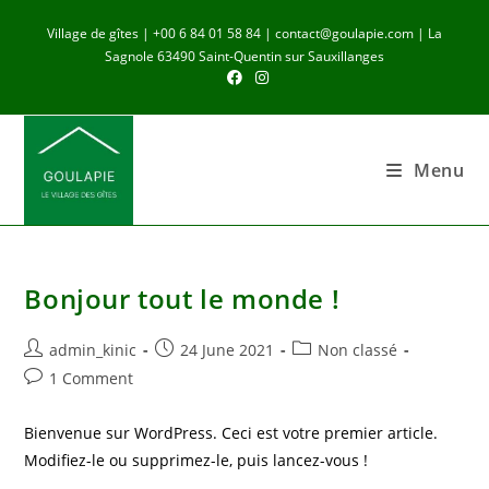
Skip
Village de gîtes | +00 6 84 01 58 84 | contact@goulapie.com | La
to
Sagnole 63490 Saint-Quentin sur Sauxillanges
content
Menu
Bonjour tout le monde !
Post
Post
Post
admin_kinic
24 June 2021
Non classé
author:
published:
category:
Post
1 Comment
comments:
Bienvenue sur WordPress. Ceci est votre premier article.
Modifiez-le ou supprimez-le, puis lancez-vous !